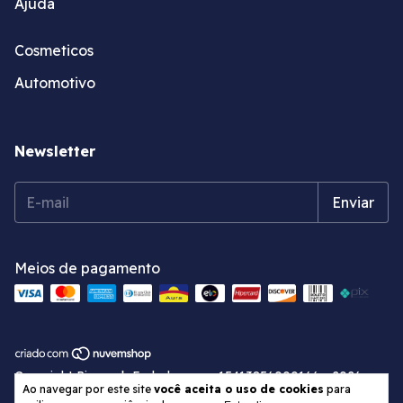
Ajuda
Cosmeticos
Automotivo
Newsletter
Meios de pagamento
Copyright Pirapack Embalagens - 15413856000166 - 2026.
Ao navegar por este site
você aceita o uso de cookies
para
Todos os direitos reservados.