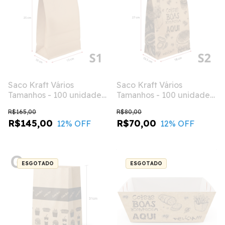
Saco Kraft Vários
Saco Kraft Vários
Tamanhos - 100 unidades
Tamanhos - 100 unidades
- LISO / S5 - (30x19x32)
- GIZ / S2 - (18x10,5x27)
R$165,00
R$80,00
R$145,00
R$70,00
12
% OFF
12
% OFF
ESGOTADO
ESGOTADO