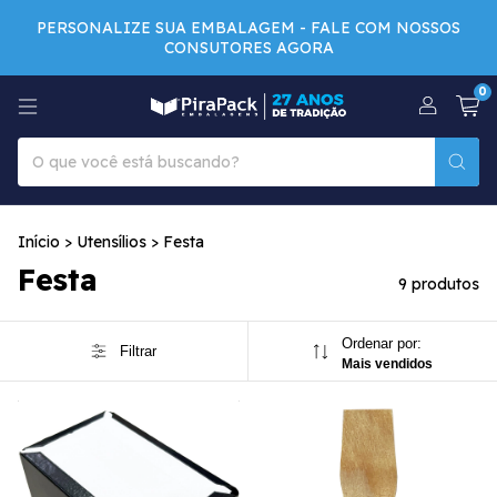
PERSONALIZE SUA EMBALAGEM - FALE COM NOSSOS
CONSUTORES AGORA
0
Início
>
Utensílios
>
Festa
Festa
9 produtos
Ordenar por:
Filtrar
Mais vendidos