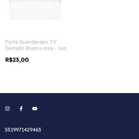
Porta Guardanapo TV
Deitado Branco inox - 1un
R$23,00
5519971429463