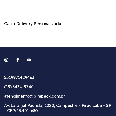
Caixa Delivery Personalizada
B
5519971429463
(19) 3434-9740
atendimento@pirapack.com.br
Av. Laranjal Paulista, 1020, Campestre - Piracicaba - SP
- CEP: 13.401-630