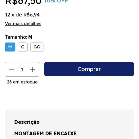
R$67,50
10
% OFF
12
x de
R$6,94
Ver mais detalhes
Tamanho:
M
M
G
GG
26
em estoque
Descrição
MONTAGEM DE ENCAIXE