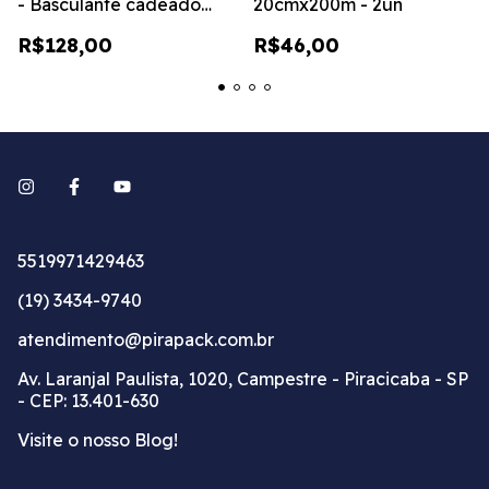
- Basculante cadeado
20cmx200m - 2un
epoxi
R$128,00
R$46,00
5519971429463
(19) 3434-9740
atendimento@pirapack.com.br
Av. Laranjal Paulista, 1020, Campestre - Piracicaba - SP
- CEP: 13.401-630
Visite o nosso Blog!