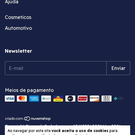
Ajuda
Cosmeticos
Automotivo
Newsletter
Meios de pagamento
Copyright Pirapack Embalagens - 15413856000166 - 2026.
Ao navegar por este site
você aceita o uso de cookies
para
Todos os direitos reservados.